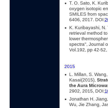
T. O. Sato, K. Kuri
oxygen isotopic e
SMILES from space
6406, 2017. DOI:
2
K. Kuribayashi, N. 
retrieval method to
lower thermospher
spectra", Journal 
Vol.192, pp 42-52,
2015
L. Millan, S. Wang
Kasai(2015),
Stra
the Aura Microw
2902, 2015, DOI:
1
Jonathan H. Jiang
Wu, Jie Zhang, Jas