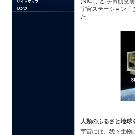
(NICT) と 宇宙航
宇宙ステーション「
た。
人類のふるさと地球を
宇宙には、我々生物