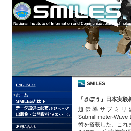
SMILES
ENGLISH>>
「きぼう」日本実験
超伝導サブミリ波リム放
Submillimeter-W
術を搭載した、これ